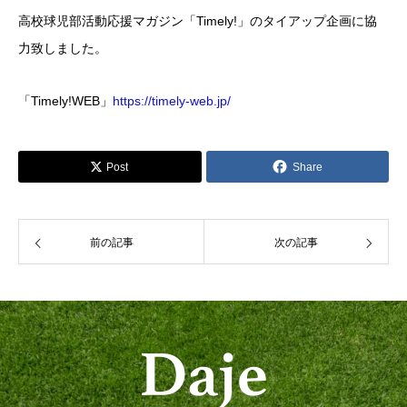
高校球児部活動応援マガジン「Timely!」のタイアップ企画に協
力致しました。
「Timely!WEB」
https://timely-web.jp/
Post
Share
前の記事
次の記事